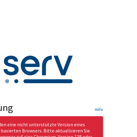
ung
Hilfe
den eine nicht unterstützte Version eines
asierten Browsers. Bitte aktualisieren Sie
rowser auf eine Chromium-Version 138 oder